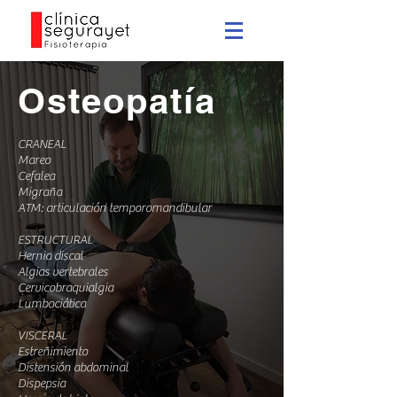
Osteopatía
CRANEAL
Mareo
Cefalea
Migraña
ATM: articulación temporomandibular
ESTRUCTURAL
Hernia discal
Algias vertebrales
Cervicobraquialgia
Lumbociática
VISCERAL
Estreñimiento
Distensión abdominal
Dispepsia