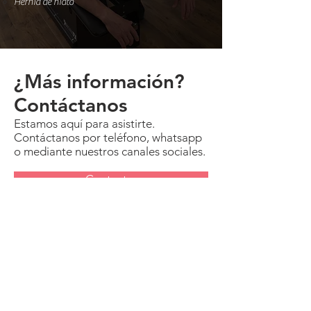
Hernia de hiato
¿Más información?
Contáctanos
Estamos aquí para asistirte.
Contáctanos por teléfono, whatsapp
o mediante nuestros canales sociales.
Contactar
Teléfono:
964 53 49 64
Móvil o Whatsapp:
644 939 942
C/Aragón 8, Entresuelo C
Vila-real, España